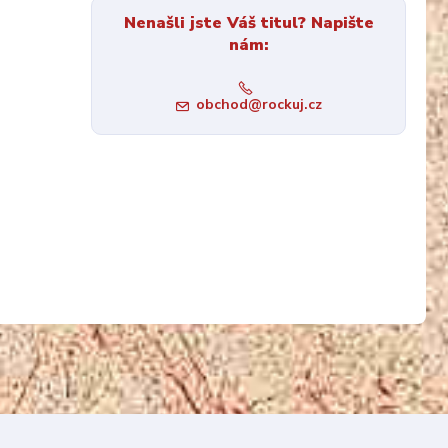
Nenašli jste Váš titul? Napište
nám:
obchod@rockuj.cz