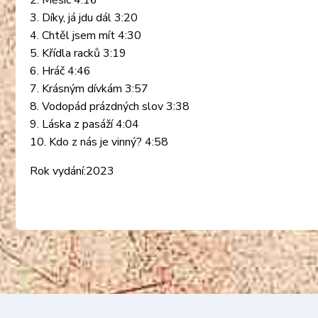
2. Měsíc 4:16
3. Díky, já jdu dál 3:20
4. Chtěl jsem mít 4:30
5. Křídla racků 3:19
6. Hráč 4:46
7. Krásným dívkám 3:57
8. Vodopád prázdných slov 3:38
9. Láska z pasáží 4:04
10. Kdo z nás je vinný? 4:58
Rok vydání:2023