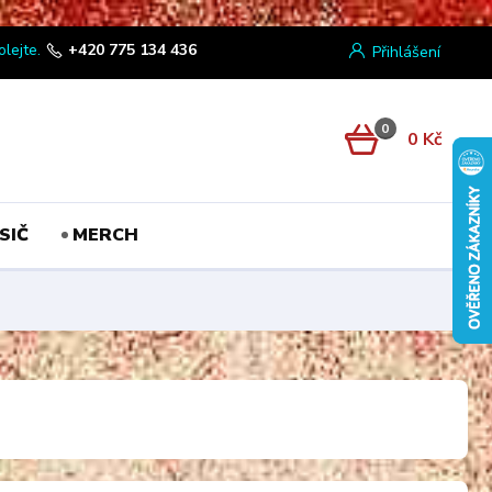
olejte.
+420 775 134 436
Přihlášení
0
0 Kč
SIČ
MERCH