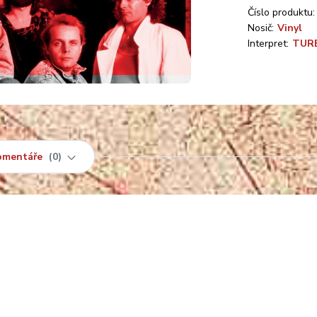
Číslo produktu:
Nosič:
Vinyl
Interpret:
TUR
omentáře
0