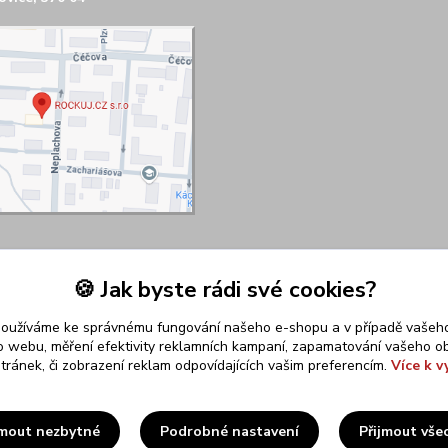
🍪 Jak byste rádi své cookies?
používáme ke správnému fungování našeho e-shopu a v případě vašeho
k o webu, měření efektivity reklamních kampaní, zapamatování vašeho o
stránek, či zobrazení reklam odpovídajících vašim preferencím.
Více k v
Upravit sběr cookies.
jmout nezbytné
Podrobné nastavení
Přijmout vše