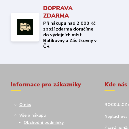
DOPRAVA
ZDARMA
Při nákupu nad 2 000 Kč
zboží zdarma doručíme
do výdejních míst
Balíkovny a Zásilkovny v
ČR
Informace pro zákazníky
Kde nás
O nás
ROCKUJ.CZ s
Vše o nákupu
Neplachova 
Obchodní podmínky
České Budějo