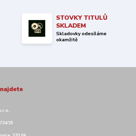
STOVKY TITULŮ
SKLADEM
Skladovky odesíláme
okamžitě
 najdete
.r.o.
724/25
vice, 370 04