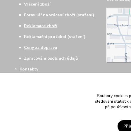
Vrácení zboží
Formulář na vrácení zboží (stažení)
Reklamace zboží
Reklamační protokol (stažení)
Ceny za dopravu
Zpracování osobních údajů
Kontakty
Soubory cookies 
sledování statisti
při používání 
Při