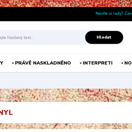
Nevíte si rady? Zav
Hledat
Y
PRÁVĚ NASKLADNĚNO
INTERPRETI
NO
INYL