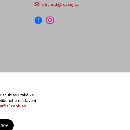
obchod@rockuj.cz
 souhlasu také ke
blíbeného nastavení
yužití cookies
chny