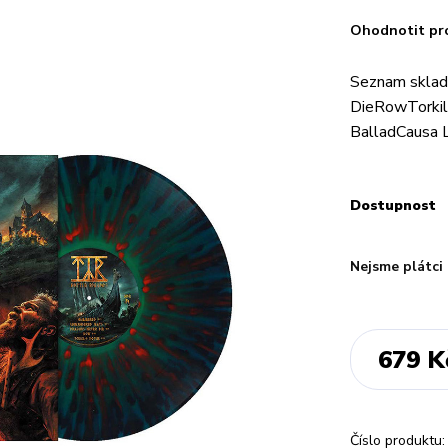
Ohodnotit pr
Seznam skla
DieRowTorkil
BalladCausa
Dostupnost
Nejsme plátci
679 K
Číslo produktu: