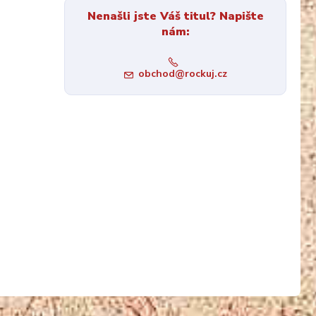
Nenašli jste Váš titul? Napište
nám:
obchod@rockuj.cz