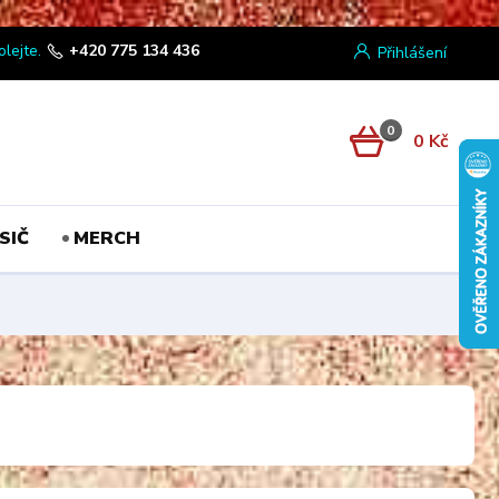
olejte.
+420 775 134 436
Přihlášení
0
0 Kč
SIČ
MERCH