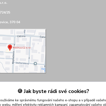
.r.o.
724/25
vice, 370 04
🍪 Jak byste rádi své cookies?
používáme ke správnému fungování našeho e-shopu a v případě vašeho
k o webu, měření efektivity reklamních kampaní, zapamatování vašeho o