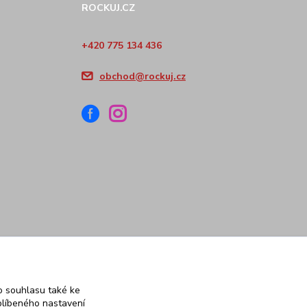
ROCKUJ.CZ
+420 775 134 436
obchod@rockuj.cz
 souhlasu také ke
blíbeného nastavení