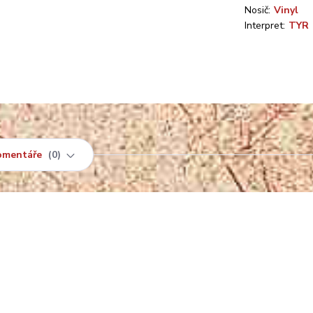
Nosič:
Vinyl
Interpret:
TYR
omentáře
0