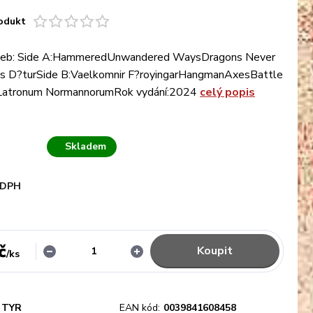
odukt
deb: Side A:HammeredUnwandered WaysDragons Never
s D?turSide B:Vaelkomnir F?royingarHangmanAxesBattle
 Latronum NormannorumRok vydání:2024
celý popis
Skladem
 DPH
č
Koupit
/
ks
TYR
EAN kód:
0039841608458