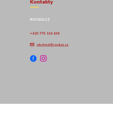
Kontakty
ROCKUJ.CZ
+420 775 134 436
obchod@rockuj.cz