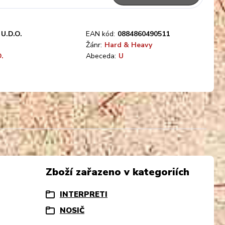
U.D.O.
EAN kód:
0884860490511
Žánr:
Hard & Heavy
.
Abeceda:
U
Zboží zařazeno v kategoriích
INTERPRETI
NOSIČ