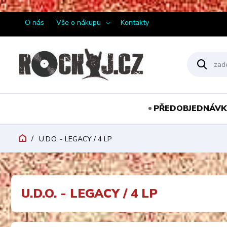
¨
O nás
Vše o nákupu
Kontakty
PŘEDOBJEDNÁVK
U.D.O. - LEGACY / 4 LP
U.D.O. - LEGACY / 4 LP