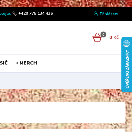
olejte.
+420 775 134 436
Přihlášení
0
0 Kč
SIČ
MERCH