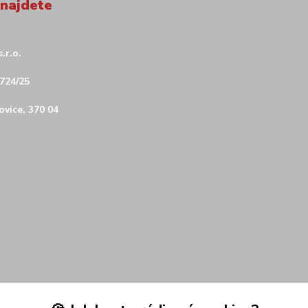
 najdete
.r.o.
724/25
vice, 370 04