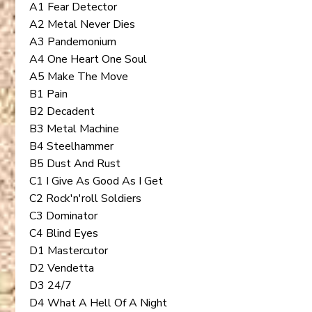
A1 Fear Detector
A2 Metal Never Dies
A3 Pandemonium
A4 One Heart One Soul
A5 Make The Move
B1 Pain
B2 Decadent
B3 Metal Machine
B4 Steelhammer
B5 Dust And Rust
C1 I Give As Good As I Get
C2 Rock'n'roll Soldiers
C3 Dominator
C4 Blind Eyes
D1 Mastercutor
D2 Vendetta
D3 24/7
D4 What A Hell Of A Night