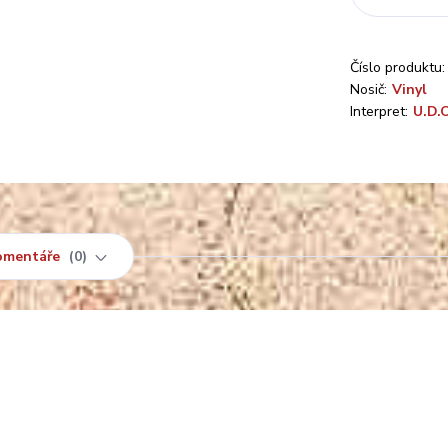
Číslo produktu:
Nosič:
Vinyl
Interpret:
U.D.O
omentáře
0