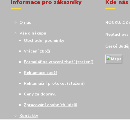
Informace pro zákazníky
Kde nás
O nás
ROCKUJ.CZ s
Vše o nákupu
Neplachova 
Obchodní podmínky
České Budějo
Vrácení zboží
Formulář na vrácení zboží (stažení)
Reklamace zboží
Reklamační protokol (stažení)
Ceny za dopravu
Zpracování osobních údajů
Kontakty