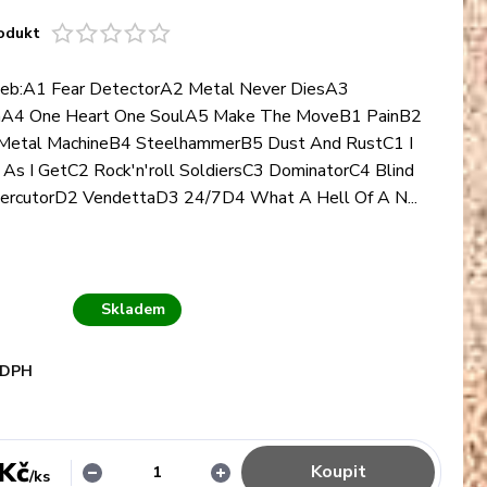
odukt
eb:A1 Fear DetectorA2 Metal Never DiesA3
A4 One Heart One SoulA5 Make The MoveB1 PainB2
Metal MachineB4 SteelhammerB5 Dust And RustC1 I
As I GetC2 Rock'n'roll SoldiersC3 DominatorC4 Blind
rcutorD2 VendettaD3 24/7D4 What A Hell Of A N...
Skladem
 DPH
 Kč
Koupit
/
ks