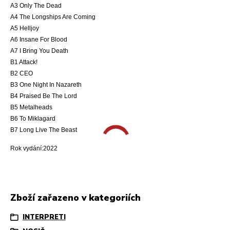
A3 Only The Dead
A4 The Longships Are Coming
A5 Helljoy
A6 Insane For Blood
A7 I Bring You Death
B1 Attack!
B2 CEO
B3 One Night In Nazareth
B4 Praised Be The Lord
B5 Metalheads
B6 To Miklagard
B7 Long Live The Beast
Rok vydání:2022
Zboží zařazeno v kategoriích
INTERPRETI