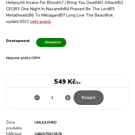
HelljoyA6 Insane For BloodA7 I Bring You DeathB1 Attack!B2
CEOB3 One Night In NazarethB4 Praised Be The LordB5
MetalheadsB6 To MiklagardB7 Long Live The BeastRok
vydání:2022
celý popis
Dostupnost
Skladem
Nejsme plátci DPH
549 Kč
/
ks
Koupit
Číslo
UNLEASHED
produktu:
EAN kód:
3481575573576