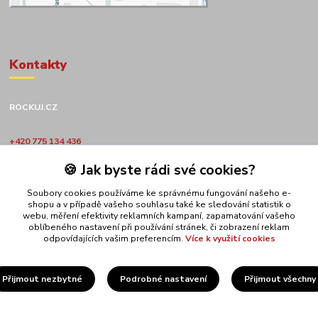
Kontakty
ROCKUJ.CZ
+420 775 134 436
🍪 Jak byste rádi své cookies?
obchod@rockuj.cz
Soubory cookies používáme ke správnému fungování našeho e-
shopu a v případě vašeho souhlasu také ke sledování statistik o
webu, měření efektivity reklamních kampaní, zapamatování vašeho
oblíbeného nastavení při používání stránek, či zobrazení reklam
odpovídajících vašim preferencím.
Více k využití cookies
Upravit sběr cookies.
Přijmout nezbytné
Podrobné nastavení
Přijmout všechny
ROCKUJ.CZ s.r.o.