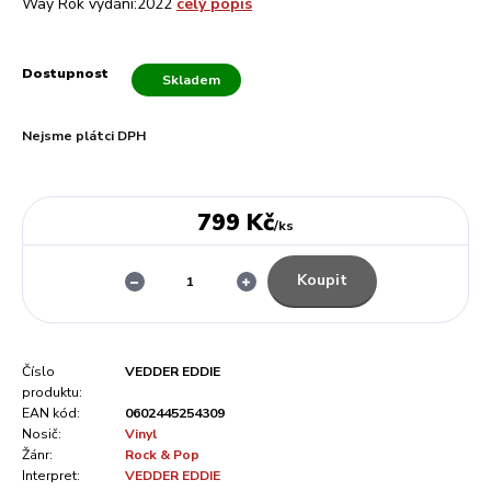
Way Rok vydání:2022
celý popis
Dostupnost
Skladem
Nejsme plátci DPH
799 Kč
/
ks
Koupit
Číslo
VEDDER EDDIE
produktu:
EAN kód:
0602445254309
Nosič:
Vinyl
Žánr:
Rock & Pop
Interpret:
VEDDER EDDIE