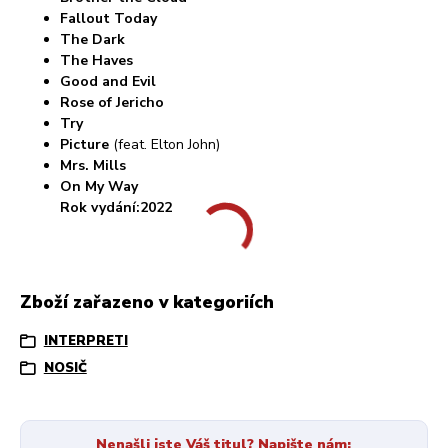
Fallout Today
The Dark
The Haves
Good and Evil
Rose of Jericho
Try
Picture
(feat. Elton John)
Mrs. Mills
On My Way
Rok vydání:2022
Zboží zařazeno v kategoriích
INTERPRETI
NOSIČ
Nenašli jste Váš titul? Napište nám: