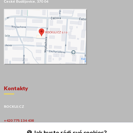
České Budějovice, 370 04
Kontakty
ROCKUJ.CZ
+420 775 134 436
🍪 Jak byste rádi své cookies?
obchod@rockuj.cz