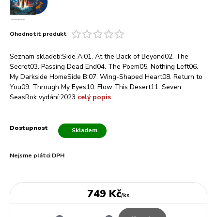
Ohodnotit produkt
Seznam skladeb:Side A:01. At the Back of Beyond02. The
Secret03. Passing Dead End04. The Poem05. Nothing Left06.
My Darkside HomeSide B:07. Wing-Shaped Heart08. Return to
You09. Through My Eyes10. Flow This Desert11. Seven
SeasRok vydání:2023
celý popis
Dostupnost
Skladem
Nejsme plátci DPH
749 Kč
/
ks