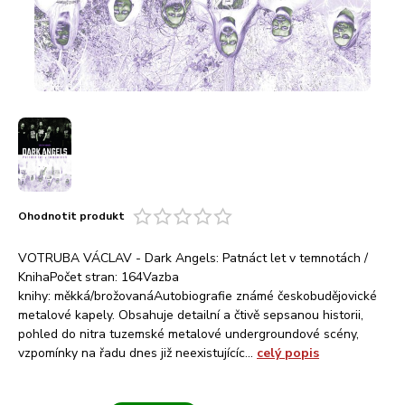
Ohodnotit produkt
VOTRUBA VÁCLAV - Dark Angels: Patnáct let v temnotách /
KnihaPočet stran: 164Vazba
knihy: měkká/brožovanáAutobiografie známé českobudějovické
metalové kapely. Obsahuje detailní a čtivě sepsanou historii,
pohled do nitra tuzemské metalové undergroundové scény,
vzpomínky na řadu dnes již neexistujícíc...
celý popis