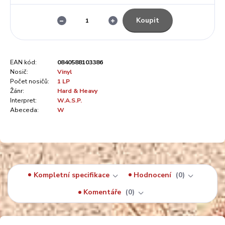
Koupit
EAN kód:
0840588103386
Nosič:
Vinyl
Počet nosičů:
1 LP
Žánr:
Hard & Heavy
Interpret:
W.A.S.P.
Abeceda:
W
Kompletní specifikace
Hodnocení
0
Komentáře
0