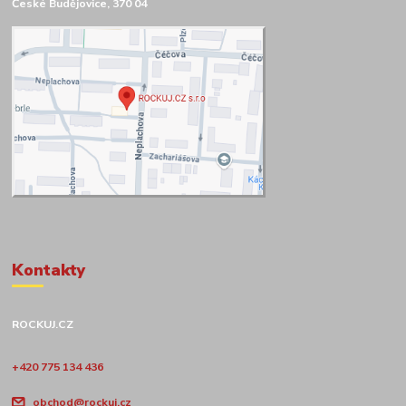
České Budějovice, 370 04
Kontakty
ROCKUJ.CZ
+420 775 134 436
obchod@rockuj.cz