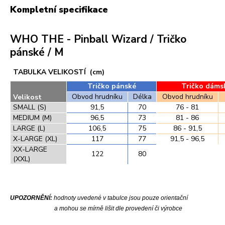
Kompletní specifikace
WHO THE - Pinball Wizard / Tričko
pánské / M
TABULKA VELIKOSTÍ (cm)
Tričko pánské
Tričko dáms
Obvod hrudníku
Délka
Obvod hrudníku
Velikost
SMALL (S)
91,5
70
76 - 81
MEDIUM (M)
96,5
73
81 - 86
LARGE (L)
106,5
75
86 - 91,5
X-LARGE (XL)
117
77
91,5 - 96,5
XX-LARGE
122
80
(XXL)
UPOZORNĚNÍ:
hodnoty uvedené v tabulce jsou pouze orientační
a mohou se mírně lišit dle provedení či výrobce