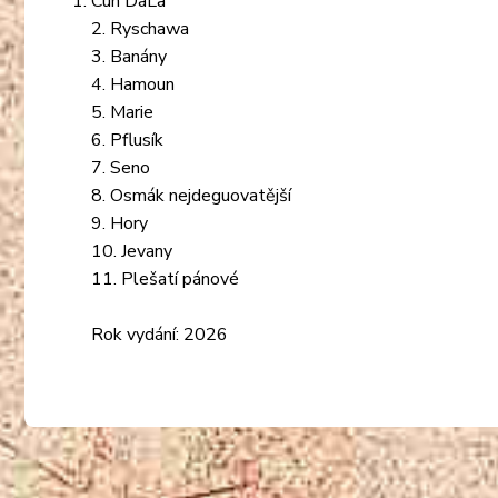
Cun DaLa
2. Ryschawa
3. Banány
4. Hamoun
5. Marie
6. Pflusík
7. Seno
8. Osmák nejdeguovatější
9. Hory
10. Jevany
11. Plešatí pánové
Rok vydání: 2026