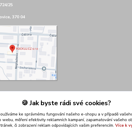
724/25
vice, 370 04
🍪 Jak byste rádi své cookies?
používáme ke správnému fungování našeho e-shopu a v případě vašeho
k o webu, měření efektivity reklamních kampaní, zapamatování vašeho o
stránek, či zobrazení reklam odpovídajících vašim preferencím.
Více k v