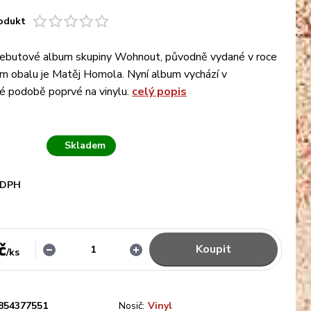
odukt
debutové album skupiny Wohnout, původně vydané v roce
 obalu je Matěj Homola. Nyní album vychází v
é podobě poprvé na vinylu.
celý popis
Skladem
 DPH
č
Koupit
/
ks
854377551
Nosič:
Vinyl