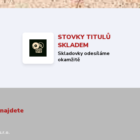
STOVKY TITULŮ
SKLADEM
Skladovky odesíláme
okamžitě
 najdete
.r.o.