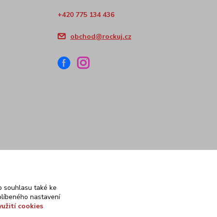
+420 775 134 436
obchod@rockuj.cz
 souhlasu také ke
blíbeného nastavení
yužití cookies