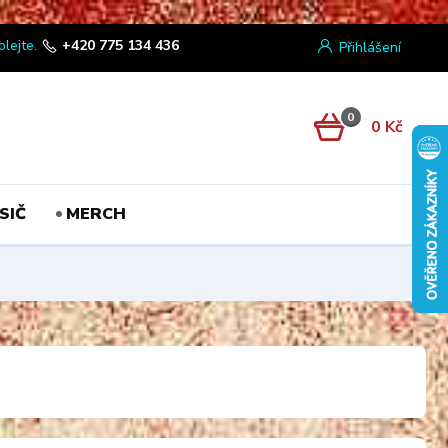
olejte.
+420 775 134 436
Přihlášení
0
0 Kč
SIČ
MERCH