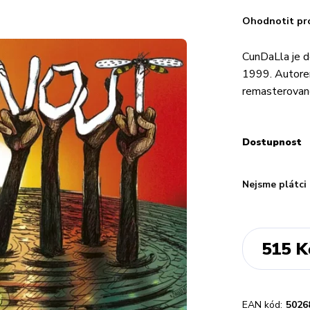
Ohodnotit pr
CunDaLla je 
1999. Autorem
remasterovan
Dostupnost
Nejsme plátci
515 K
EAN kód:
5026