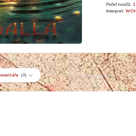
Počet nosičů:
1
Interpret:
WO
omentáře
0