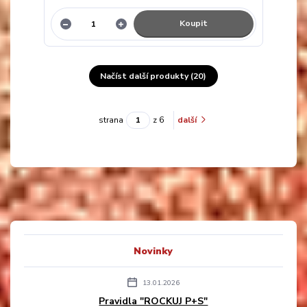
Koupit
Načíst další produkty (20)
strana
z 6
další
Novinky
13.01.2026
Pravidla "ROCKUJ P+S"