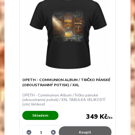
OPETH - COMMUNION ALBUM / TRIČKO PÁNSKÉ
(OBOUSTRANNÝ POTISK) / XXL
OPETH - Communion Album / Tričko pánské
(oboustranný potisk) / XXL TABULKA VELIKOSTÍ
(cm) Velikost
349 Kč
Skladem
/
ks
Koupit