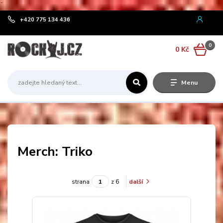
¨
+420 775 134 436
0
0 Kč
Menu
Merch: Triko
strana
z 6
další