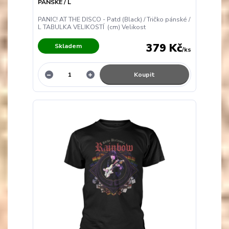
PÁNSKÉ / L
PANIC! AT THE DISCO - Patd (Black) / Tričko pánské /
L TABULKA VELIKOSTÍ (cm) Velikost
379 Kč
Skladem
/
ks
Koupit