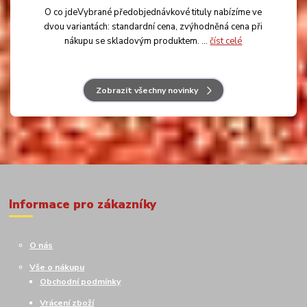
O co jdeVybrané předobjednávkové tituly nabízíme ve
dvou variantách: standardní cena, zvýhodněná cena při
nákupu se skladovým produktem. ...
číst celé
Zobrazit všechny novinky
Informace pro zákazníky
O nás
Vše o nákupu
Obchodní podmínky
Vrácení zboží