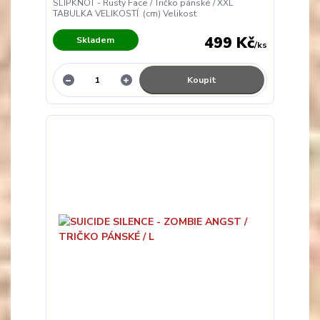
SLIPKNOT - Rusty Face / Tričko pánské / XXL
TABULKA VELIKOSTÍ (cm) Velikost
499 Kč
Skladem
/
ks
Koupit