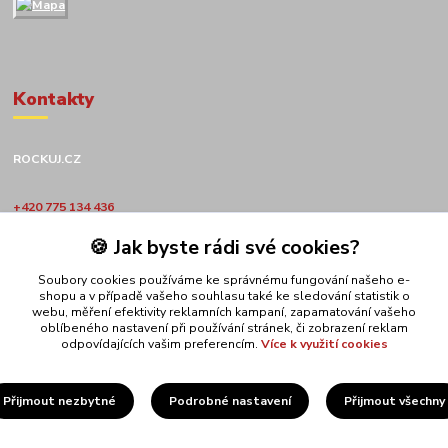
Kontakty
ROCKUJ.CZ
+420 775 134 436
🍪 Jak byste rádi své cookies?
obchod@rockuj.cz
Soubory cookies používáme ke správnému fungování našeho e-
shopu a v případě vašeho souhlasu také ke sledování statistik o
webu, měření efektivity reklamních kampaní, zapamatování vašeho
oblíbeného nastavení při používání stránek, či zobrazení reklam
odpovídajících vašim preferencím.
Více k využití cookies
Upravit sběr cookies.
Přijmout nezbytné
Podrobné nastavení
Přijmout všechny
ROCKUJ.CZ s.r.o.